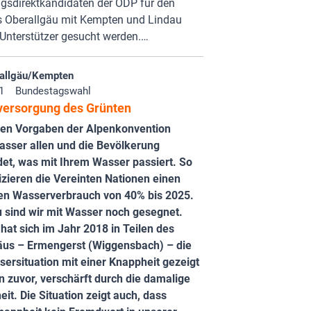
gsdirektkandidaten der ÖDP für den
s Oberallgäu mit Kempten und Lindau
Unterstützer gesucht werden.…
allgäu/Kempten
1
Bundestagswahl
ersorgung des Grünten
n Vorgaben der Alpenkonvention
asser allen und die Bevölkerung
det, was mit Ihrem Wasser passiert. So
izieren die Vereinten Nationen einen
en Wasserverbrauch von 40% bis 2025.
u sind wir mit Wasser noch gesegnet.
at sich im Jahr 2018 in Teilen des
äus – Ermengerst (Wiggensbach) – die
ersituation mit einer Knappheit gezeigt
n zuvor, verschärft durch die damalige
it. Die Situation zeigt auch, dass