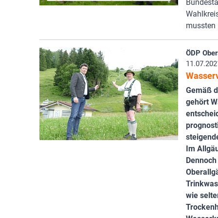
Bundesta
Wahlkrei
mussten 
ÖDP Ober
11.07.202
Wasserv
Gemäß de
gehört W
entschei
prognost
steigend
Im Allgä
Dennoch h
Oberallg
Trinkwass
wie selte
Trockenhe