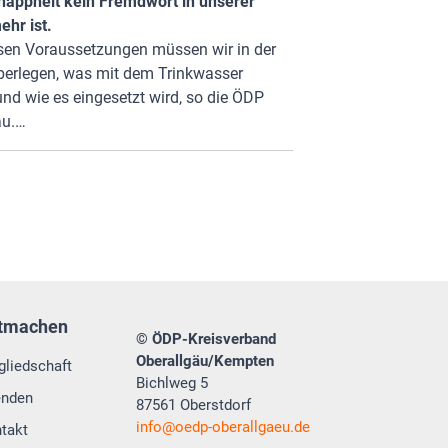
appheit kein Fremdwort in unserer
hr ist.
esen Voraussetzungen müssen wir in der
berlegen, was mit dem Trinkwasser
und wie es eingesetzt wird, so die ÖDP
äu.…
tmachen
© ÖDP-Kreisverband
Oberallgäu/Kempten
gliedschaft
Bichlweg 5
enden
87561 Oberstdorf
info
oedp-oberallgaeu.de
takt