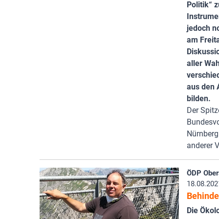
Politik“
Instrumen
jedoch n
am Freita
Diskussi
aller Wa
verschie
aus den 
bilden.
Der Spit
Bundesvo
Nürnberg 
anderer V
ÖDP Ober
18.08.202
Behinde
Die Ökol