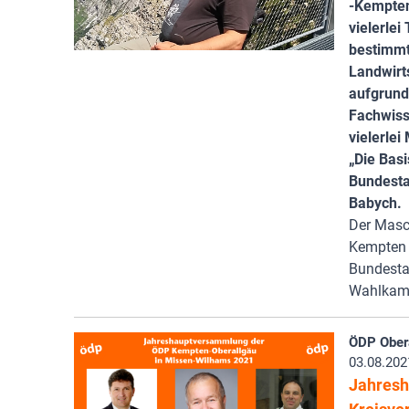
-Kempten
vielerle
bestimm
Landwirt
aufgrund
Fachwisse
vielerlei
„Die Basi
Bundesta
Babych.
Der Masc
Kempten 
Bundesta
Wahlkamp
ÖDP Ober
03.08.202
Jahres