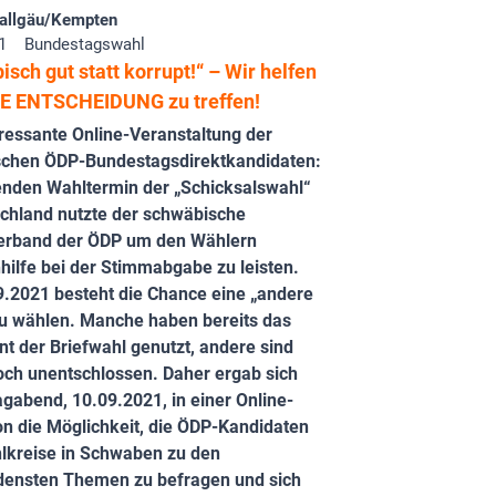
allgäu/Kempten
1
Bundestagswahl
sch gut statt korrupt!“ – Wir helfen
IE ENTSCHEIDUNG zu treffen!
ressante Online-Veranstaltung der
chen ÖDP-Bundestagsdirektkandidaten:
nden Wahltermin der „Schicksalswahl“
schland nutzte der schwäbische
erband der ÖDP um den Wählern
hilfe bei der Stimmabgabe zu leisten.
.2021 besteht die Chance eine „andere
 zu wählen. Manche haben bereits das
t der Briefwahl genutzt, andere sind
och unentschlossen. Daher ergab sich
gabend, 10.09.2021, in einer Online-
on die Möglichkeit, die ÖDP-Kandidaten
hlkreise in Schwaben zu den
densten Themen zu befragen und sich