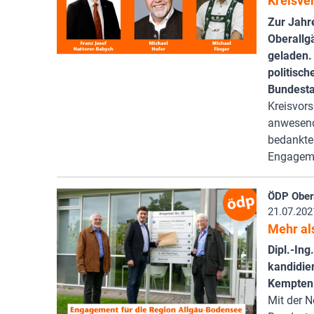
Kreisve
Zur Jah
Oberallg
geladen.
politisc
Bundesta
Kreisvors
anwesend
bedankte
Engageme
ÖDP Ober
21.07.202
Mehr al
Dipl.-In
kandidier
Kempten
Mit der 