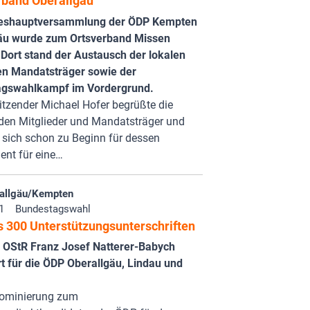
rband Oberallgäu
reshauptversammlung der ÖDP Kempten
äu wurde zum Ortsverband Missen
 Dort stand der Austausch der lokalen
hen Mandatsträger sowie der
gswahlkampf im Vordergrund.
itzender Michael Hofer begrüßte die
en Mitglieder und Mandatsträger und
 sich schon zu Beginn für dessen
nt für eine…
allgäu/Kempten
1
Bundestagswahl
s 300 Unterstützungsunterschriften
g. OStR Franz Josef Natterer-Babych
t für die ÖDP Oberallgäu, Lindau und
Nominierung zum