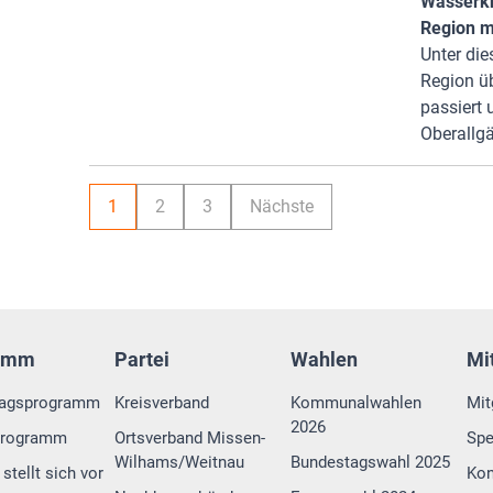
Wasserkn
Region me
Unter di
Region ü
passiert 
Oberallg
1
2
3
Nächste
amm
Partei
Wahlen
Mi
tagsprogramm
Kreisverband
Kommunalwahlen
Mit
2026
programm
Ortsverband Missen-
Sp
Wilhams/Weitnau
Bundestagswahl 2025
stellt sich vor
Kon