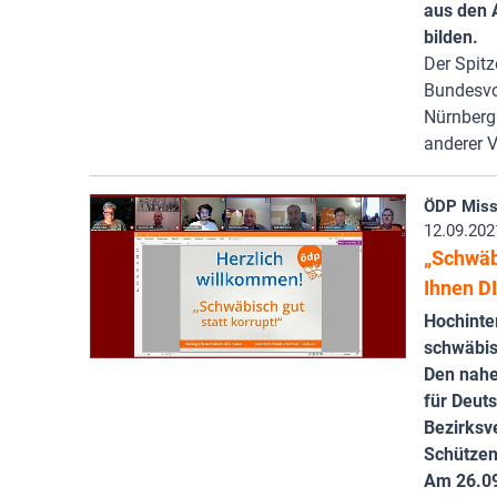
aus den 
bilden.
Der Spit
Bundesvo
Nürnberg 
anderer V
ÖDP Miss
12.09.202
„Schwäbi
Ihnen D
Hochinte
schwäbis
Den nahe
für Deut
Bezirksv
Schützen
Am 26.09