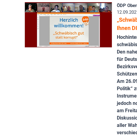
ÖDP Ober
12.09.202
„Schwäbi
Ihnen D
Hochinte
schwäbis
Den nahe
für Deut
Bezirksv
Schützen
Am 26.09
Politik“
Instrumen
jedoch n
am Freita
Diskussi
aller Wa
verschie