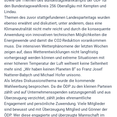
sowie die Themen des Bundestagswahlkampfs der ÖDP für
den Bundestagswahlkreis 256 Oberallgäu mit Kempten und
Lindau.
Themen des zuvor stattgefundenen Landesparteitags wurden
ebenso erwähnt und diskutiert, unter anderem, dass eine
Klimaneutralität nicht mehr reicht und durch die konsequente
Anwendung von innovativen technischen Möglichkeiten die
Energiewende und damit die CO2-Reduktion vorankommen
muss. Die intensiven Wetterphänomene der letzten Wochen
zeigen auf, dass Wetterentwicklungen nicht langfristig
vorhergesagt werden können und extreme Situationen mit
einer höheren Temperatur der Luft weltweit keine Seltenheit
mehr sind. „Wir haben keinen Planeten B“ so Franz Josef
Natterer-Babych und Michael Hofer unisono.
Als letztes Diskussionsthema wurde die kommende
Wahlwerbung besprochen. Da die ÖDP zu den kleinen Parteien
zählt und auf Unternehmensspenden satzungsgemäß und aus
Überzeugung verzichtet, zählt jedes ehrenamtliche
Engagement und persönliche Zuwendung. Viele Mitglieder
sind bewusst und mit Überzeugung Mitglied und Gönner der
ÖDP. Wer diese engagierte und überzeugte Mannschaft im