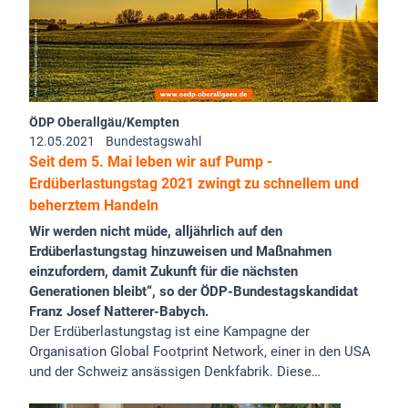
ÖDP Oberallgäu/Kempten
12.05.2021
Bundestagswahl
Seit dem 5. Mai leben wir auf Pump -
Erdüberlastungstag 2021 zwingt zu schnellem und
beherztem Handeln
Wir werden nicht müde, alljährlich auf den
Erdüberlastungstag hinzuweisen und Maßnahmen
einzufordern, damit Zukunft für die nächsten
Generationen bleibt“, so der ÖDP-Bundestagskandidat
Franz Josef Natterer-Babych.
Der Erdüberlastungstag ist eine Kampagne der
Organisation Global Footprint Network, einer in den USA
und der Schweiz ansässigen Denkfabrik. Diese…