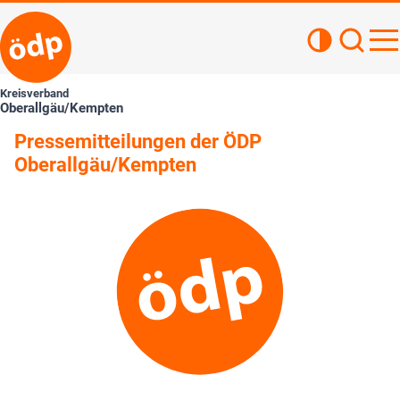
Kontrastan
Such
Haupt
Kreisverband
Oberallgäu/Kempten
Pressemitteilungen der ÖDP
Oberallgäu/Kempten