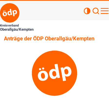
Kontrastan
Such
Haupt
Kreisverband
Oberallgäu/Kempten
Anträge der ÖDP Oberallgäu/Kempten